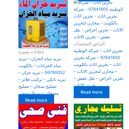
أغراض المخيمات
تخزين اثاث – شركة الوطنية
إعلانات مميزة
97841800 – شركة تخزين
تبريد مياه الخزان – تبريد
اثاث – تخزين اثاث بالكويت
مياه الخزانات – بالكويت
– مخازن لتخزين الاثاث –
99790052 – تبريد خزان –
تخزين اغراض – نقل عفش –
تبريد تانكي – تركيب فلاتر –
تخزين الاثاث
تصليح سخان – تصليح
Read more
مضخات – سباك صحي
Read more