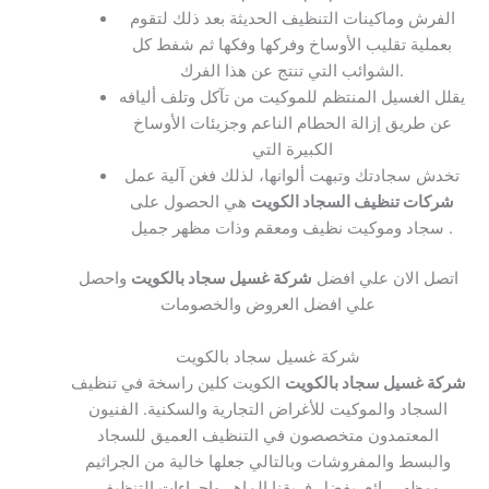
الفرش وماكينات التنظيف الحديثة بعد ذلك لتقوم
بعملية تقليب الأوساخ وفركها وفكها ثم شفط كل
الشوائب التي تنتج عن هذا الفرك.
يقلل الغسيل المنتظم للموكيت من تآكل وتلف أليافه
عن طريق إزالة الحطام الناعم وجزيئات الأوساخ
الكبيرة التي
تخدش سجادتك وتبهت ألوانها، لذلك فغن آلية عمل
شركات تنظيف السجاد الكويت
هي الحصول على
سجاد وموكيت نظيف ومعقم وذات مظهر جميل .
اتصل الان علي افضل
شركة غسيل سجاد بالكويت
واحصل
علي افضل العروض والخصومات
شركة غسيل سجاد بالكويت
شركة غسيل سجاد بالكويت
الكويت كلين راسخة في تنظيف
السجاد والموكيت للأغراض التجارية والسكنية. الفنيون
المعتمدون متخصصون في التنظيف العميق للسجاد
والبسط والمفروشات وبالتالي جعلها خالية من الجراثيم
ومظهر رائع. بفضل فريقنا الماهر وإجراءات التنظيف