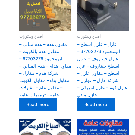
أصباغ وديكورات
أصباغ وديكورات
عازل – عازل اسطح –
مقاول هدم – هدم مباني –
ابومحمود 97703279 –
مقاول هدم بالكويت –
عازل جيتاروف – عازل
ابومحمود 97703279 –
اسطح جيتاروف – عزل
مقاول هدام – هدم المباني –
اسطح – مقاول عازل –
شركة هدم – مقاول –
شركة عازل – عوازل –
مقاول بناء – مقاول الكويت
عازل فوم – عازل امريكي –
– مقاول عام – مقاولات
عازل مائي
عامة – ترميمات عامة
Read more
Read more