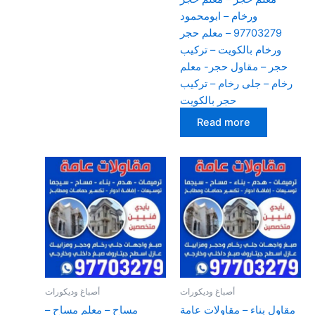
ورخام – ابومحمود
97703279 – معلم حجر
ورخام بالكويت – تركيب
حجر – مقاول حجر- معلم
رخام – جلى رخام – تركيب
حجر بالكويت
Read more
أصباغ وديكورات
أصباغ وديكورات
مقاول بناء – مقاولات عامة
مساح – معلم مساح –