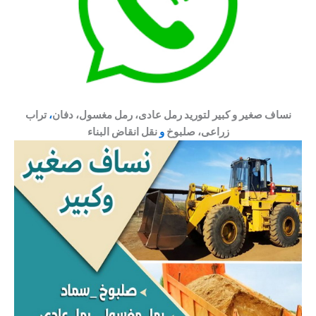
نساف صغير و كبير لتوريد رمل عادی، رمل مغسول، دفان
،
تراب
زراعی، صلبوخ
و
نقل انقاض البناء