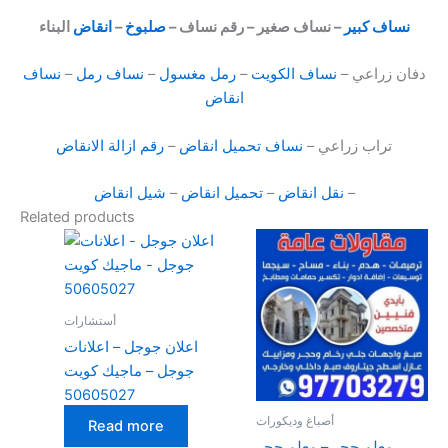
نساف كبير
– نساف صغير – رقم نساف –
صلبوخ
–
انقاض
البناء
دفان زراعي –
نساف الكويت
–
رمل مغسول
–
نساف رمل
–
نساف
انقاض
تراب زراعي –
نساف تحميل انقاض
–
رقم ازالة الانقاض
–
نقل انقاض
–
تحميل انقاض
–
شيل انقاض
Related products
أستشارات
اعلان جوجل – اعلانات
جوجل – ماجيك كويت
50605027
أصباغ وديكورات
Read more
معلم حجر – معلم حجر