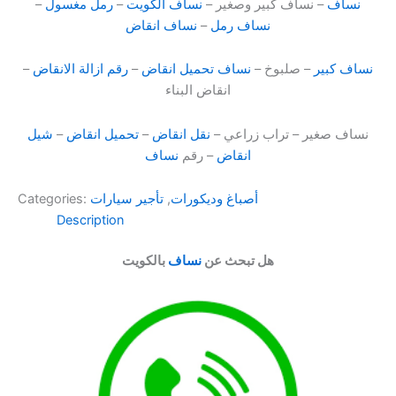
نساف
– نساف كبير وصغير –
نساف الكويت
–
رمل مغسول
–
نساف رمل
–
نساف انقاض
نساف كبير
– صلبوخ –
نساف تحميل انقاض
–
رقم ازالة الانقاض
–
انقاض البناء
نساف صغير – تراب زراعي –
نقل انقاض
–
تحميل انقاض
–
شيل
انقاض
– رقم
نساف
أصباغ وديكورات
,
تأجير سيارات
Categories:
Description
هل تبحث عن
نساف
بالكويت