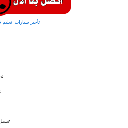
تأجير سيارات
,
تعليم 
غس
غ
غسيل 