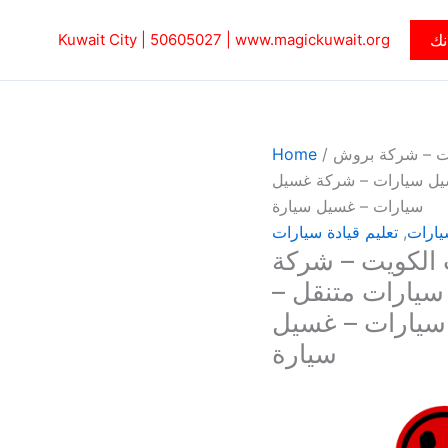
نك
www.magickuwait.org
|
50605027‎
Kuwait City |
يت – شركة بروش
/
Home
رقم غسيل سيارات – شركة غسيل
سيارات – غسيل سيارة
يارات
,
تعليم قيادة سيارات
الكويت – شركة
515 – غسيل سيارات متنقل –
سيارات – غسيل
سيارة