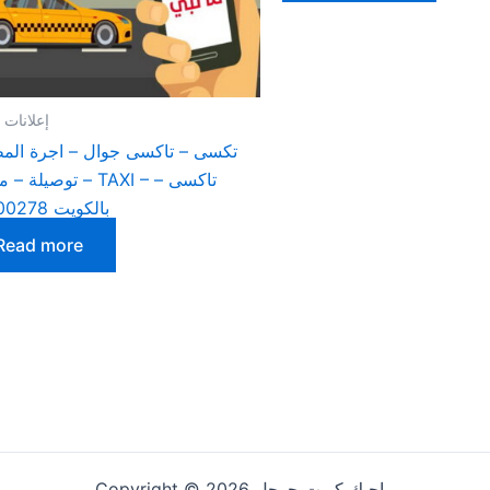
إعلانات 
تكسى – تاكسى جوال – اجرة المط
توصيلة – مشوار – TAXI
بالكويت 69000278
Read more
Copyright © 2026 ماجيك كويت جوجل