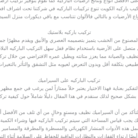
ى الأفضل أنواع ونتائج أرضيات الباركيه كما نقوم بتوفير تركيب أرض
يب باركيه الكويت تنوع تركيبات الباركيه في شركتنا تحت اشراف اف
اع الأرضيات و بالتالي فالألوان تتناسب مع باقي ديكورات منزل السيد
تركيب باركيه بلاستيك
 المصنوع من الخشب يتميز بتصميمه العصري والأنيق ويقدم مظهرًا جمالي
متصل على الأرضية باستخدام نظام قفل سهل التركيب الباركيه البلاستي
نظيف والصيانة مما يعزز متانته ويطيل عمره الافتراضي من خلال تركي
يعي بتكلفة أقل وبدون التعرض لعيوبه مثل التشقق والتأثر بالتغيرات
تركيب الباركيه على السيراميك
فكير بعناية فهذا الاختيار يعتبر حلاً ممتازاً لمن يرغب في جمع مظهر
بشكل صحيح لذلك سنقدم في هذا المقال دليلًا شاملاً حول كيفية ترك
التأكد من أن السيراميك نظيف ومستوٍ وخالٍ من أي تلف من الأفضل 
ذلك يجب قياس المساحة التي سيتم تركيب الباركيه فيها وشراء الكمية 
ل هذه الأدوات المنشار الكهربائي والمسطرة والمطرقة والمسامير وال
يضًا ارتداء القفازات والنظارات الواقية للحفاظ على السلامة أثناء ال