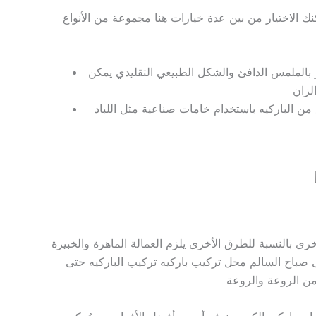
ك الاختيار من بين عدة خيارات هنا مجموعة من الأنواع
 بالملمس الدافئ والشكل الطبيعي التقليدي يمكن
لزان
مات صناعية مثل اللباد PVC أو الفايبرجلاس يعتبر الباركيه الصناعي خيارًا شائعًا في الكويت بسبب متانته وقدرته
 بالنسبة للطرق الأخرى يلزم العمالة الماهرة والخبيرة
ى صباح السالم محل تركيب باركيه تركيب الباركيه حتى
من الروعة والروعة