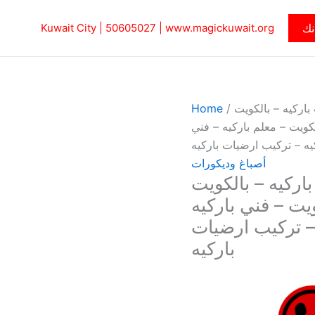
نك
www.magickuwait.org
|
50605027‎
Kuwait City |
باركيه – بالكويت
/
Home
ه الكويت – معلم باركيه – فني
يه – تركيب ارضيات باركيه
أصباغ وديكورات
اركيه – بالكويت
الكويت – فني باركيه
 – تركيب ارضيات
باركيه